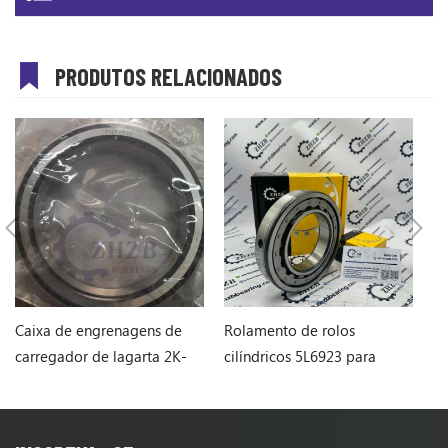
PRODUTOS RELACIONADOS
Caixa de engrenagens de
Rolamento de rolos
Ro
carregador de lagarta 2K-
cilíndricos 5L6923 para
l
5066 2K-5066
carregadeira de rodas
p
Caterpillar