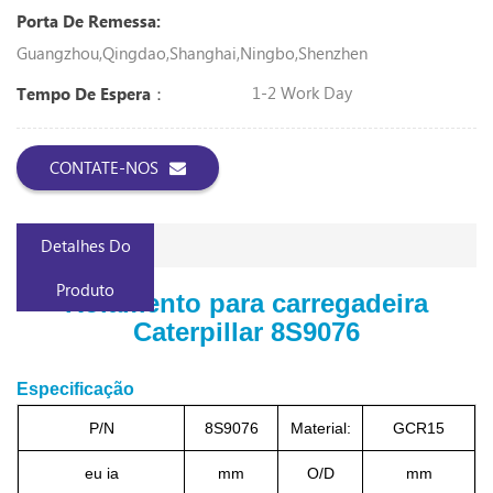
Porta De Remessa:
Guangzhou,Qingdao,Shanghai,Ningbo,Shenzhen
1-2 Work Day
Tempo De Espera：
CONTATE-NOS
Detalhes Do
Produto
Rolamento para carregadeira
Caterpillar 8S9076
Especificação
P/N
8S9076
Material:
GCR15
eu ia
mm
O/D
mm