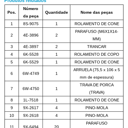
Produtos relutados
Número
Pos.
Quantidade
Nome das peças
da peça
1
8S-9075
1
ROLAMENTO DE CONE
PARAFUSO (M6X1X14-
2
4E-3896
2
MM)
3
4E-3897
2
TRANCAR
4
6K-5528
1
ROLAMENTO DE COPO
5
6K-5529
1
ROLAMENTO DE CONE
ARRUELA (75,5 x 106 x 5
6
6W-4749
1
mm de espessura)
TRAVA DE PORCA
7
6W-4750
1
(TRAVA)
8
1L-7518
1
ROLAMENTO DE CONE
9
9X-2617
4
PINO-MOLA
10
9X-2618
4
PINO-MOLA
PARAFUSO
11
9X-6494
20