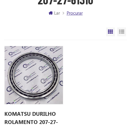
Lar
Procurar
Vista da
Vi
KOMATSU DURILHO
ROLAMENTO 207-27-
61310 2072761310