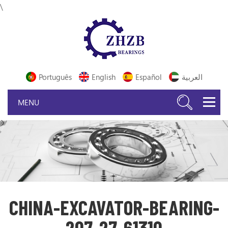
\
Português
English
Español
العربية
CHINA-EXCAVATOR-BEARING-
207-27-61310