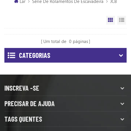
Lar
Série De Rolamentos De Escavadeira
JCB
Vista da
Vi
Um total de
0
páginas
CATEGORIAS
INSCREVA -SE
PRECISAR DE AJUDA
TAGS QUENTES