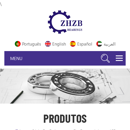
\
Português
English
Español
العربية
PRODUTOS