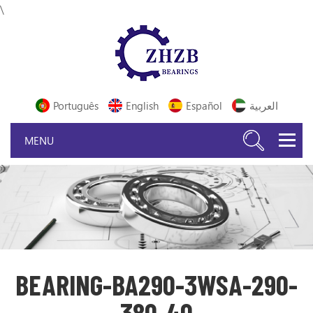
\
Português
English
Español
العربية
BEARING-BA290-3WSA-290-
380-40