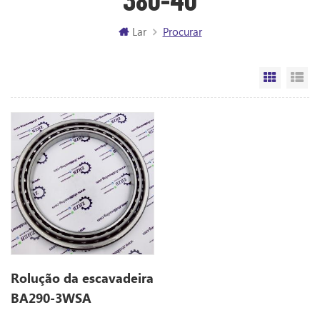
Lar
Procurar
Vista da
Vi
Rolução da escavadeira
BA290-3WSA
(290*380*40)