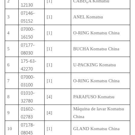
2
[1]
CABEÇA Komatsu
12130
07146-
3
[1]
ANEL Komatsu
05152
07000-
4
[1]
O-RING Komatsu China
16150
07177-
5
[1]
BUCHA Komatsu China
08030
175-63-
6
[1]
U-PACKING Komatsu
42270
07000-
7
[1]
O-RING Komatsu China
03100
01010-
8
[4]
PARAFUSO Komatsu
32780
01602-
Máquina de lavar Komatsu
9
[4]
02783
China
07178-
10
[1]
GLAND Komatsu China
08045