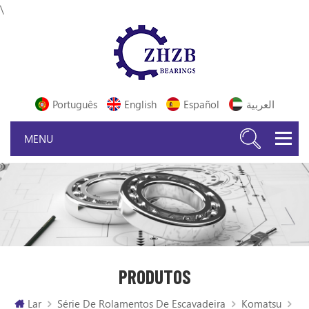
\
Português
English
Español
العربية
PRODUTOS
Lar
Série De Rolamentos De Escavadeira
Komatsu