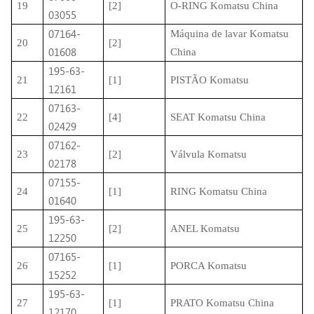
19
[2]
O-RING Komatsu China
03055
07164-
Máquina de lavar Komatsu
20
[2]
01608
China
195-63-
21
[1]
PISTÃO Komatsu
12161
07163-
22
[4]
SEAT Komatsu China
02429
07162-
23
[2]
Válvula Komatsu
02178
07155-
24
[1]
RING Komatsu China
01640
195-63-
25
[2]
ANEL Komatsu
12250
07165-
26
[1]
PORCA Komatsu
15252
195-63-
27
[1]
PRATO Komatsu China
12170