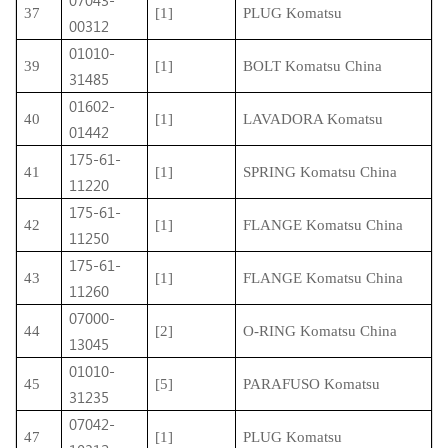
07043-
37
[1]
PLUG Komatsu
00312
01010-
39
[1]
BOLT Komatsu China
31485
01602-
40
[1]
LAVADORA Komatsu
01442
175-61-
41
[1]
SPRING Komatsu China
11220
175-61-
42
[1]
FLANGE Komatsu China
11250
175-61-
43
[1]
FLANGE Komatsu China
11260
07000-
44
[2]
O-RING Komatsu China
13045
01010-
45
[5]
PARAFUSO Komatsu
31235
07042-
47
[1]
PLUG Komatsu