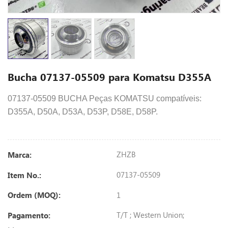
Bucha 07137-05509 para Komatsu D355A
07137-05509 BUCHA Peças KOMATSU compatíveis:
D355A, D50A, D53A, D53P, D58E, D58P.
ZHZB
Marca:
07137-05509
Item No.:
1
Ordem (MOQ):
T/T ; Western Union;
Pagamento: