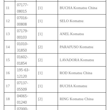
07177-
11
[1]
BUCHA Komatsu China
08015
07016-
12
[1]
SELO Komatsu
00808
07179-
13
[1]
ANEL Komatsu
00103
01010-
14
[2]
PARAFUSO Komatsu
31850
01602-
15
[2]
LAVADORA Komatsu
01854
195-63-
16
[1]
ROD Komatsu China
12120
07137-
17
[1]
BUCHA Komatsu
05509
04065-
18
[2]
RING Komatsu China
01240
07000-