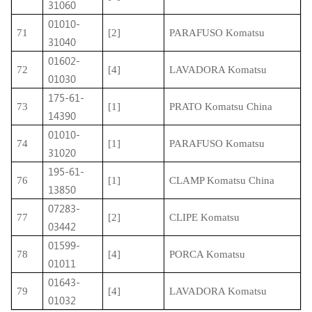
31060
01010-
71
[2]
PARAFUSO Komatsu
31040
01602-
72
[4]
LAVADORA Komatsu
01030
175-61-
73
[1]
PRATO Komatsu China
14390
01010-
74
[1]
PARAFUSO Komatsu
31020
195-61-
76
[1]
CLAMP Komatsu China
13850
07283-
77
[2]
CLIPE Komatsu
03442
01599-
78
[4]
PORCA Komatsu
01011
01643-
79
[4]
LAVADORA Komatsu
01032