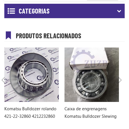
CATEGORIAS
PRODUTOS RELACIONADOS
Komatsu Bulldozer rolando
Caixa de engrenagens
K
421-22-32860 4212232860
Komatsu Bulldozer Slewing
1
Rololing 06000-06311