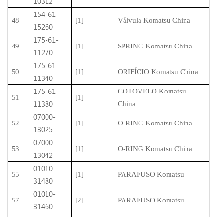
10312
154-61-
48
[1]
Válvula Komatsu China
15260
175-61-
49
[1]
SPRING Komatsu China
11270
175-61-
50
[1]
ORIFÍCIO Komatsu China
11340
175-61-
COTOVELO Komatsu
51
[1]
11380
China
07000-
52
[1]
O-RING Komatsu China
13025
07000-
53
[1]
O-RING Komatsu China
13042
01010-
55
[1]
PARAFUSO Komatsu
31480
01010-
57
[2]
PARAFUSO Komatsu
31460