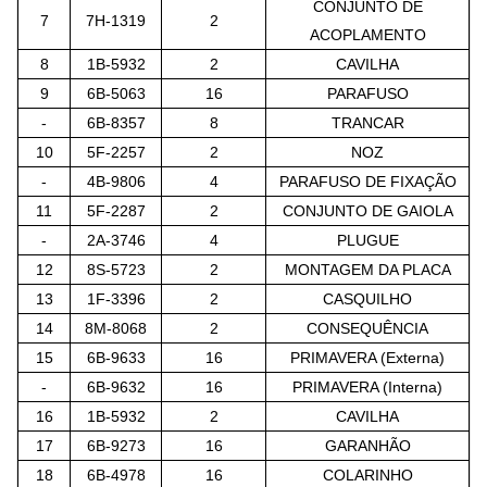
CONJUNTO DE
7
7H-1319
2
ACOPLAMENTO
8
1B-5932
2
CAVILHA
9
6B-5063
16
PARAFUSO
-
6B-8357
8
TRANCAR
10
5F-2257
2
NOZ
-
4B-9806
4
PARAFUSO DE FIXAÇÃO
11
5F-2287
2
CONJUNTO DE GAIOLA
-
2A-3746
4
PLUGUE
12
8S-5723
2
MONTAGEM DA PLACA
13
1F-3396
2
CASQUILHO
14
8M-8068
2
CONSEQUÊNCIA
15
6B-9633
16
PRIMAVERA (Externa)
-
6B-9632
16
PRIMAVERA (Interna)
16
1B-5932
2
CAVILHA
17
6B-9273
16
GARANHÃO
18
6B-4978
16
COLARINHO