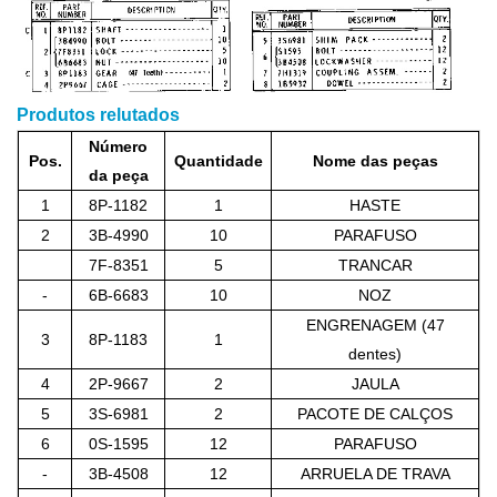
Produtos relutados
Número
Pos.
Quantidade
Nome das peças
da peça
1
8P-1182
1
HASTE
2
3B-4990
10
PARAFUSO
7F-8351
5
TRANCAR
-
6B-6683
10
NOZ
ENGRENAGEM (47
3
8P-1183
1
dentes)
4
2P-9667
2
JAULA
5
3S-6981
2
PACOTE DE CALÇOS
6
0S-1595
12
PARAFUSO
-
3B-4508
12
ARRUELA DE TRAVA