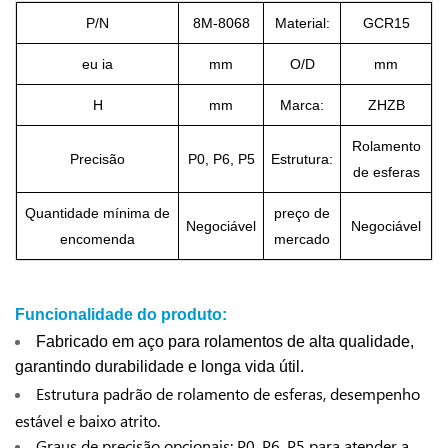
P/N
8M-8068
Material:
GCR15
eu ia
mm
O/D
mm
H
mm
Marca:
ZHZB
Rolamento
Precisão
P0, P6, P5
Estrutura:
de esferas
Quantidade mínima de
preço de
Negociável
Negociável
encomenda
mercado
Funcionalidade do produto:
Fabricado em aço para rolamentos de alta qualidade,
garantindo durabilidade e longa vida útil.
Estrutura padrão de rolamento de esferas, desempenho
estável e baixo atrito.
Graus de precisão opcionais: P0, P6, P5 para atender a