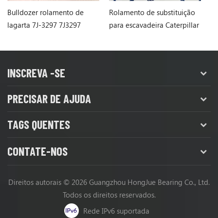
Bulldozer rolamento de
Rolamento de substituição
Ca
lagarta 7J-3297 7J3297
para escavadeira Caterpillar
ro
5M9644 Rolamento de rolos
cilíndricos - ZHZB
INSCREVA -SE
PRECISAR DE AJUDA
TAGS QUENTES
CONTATE-NOS
Direitos autorais © 2026 Guangzhou HongJue Bearing Co., Ltd.
Todos os direitos reservados.
Rede IPv6 suportada