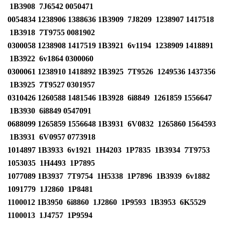
1B3908
7J6542 0050471
0054834
1238906
1388636
1B3909
7J8209
1238907
1417518
1B3918
7T9755 0081902
0300058
1238908
1417519
1B3921
6v1194
1238909
1418891
1B3922
6v1864 0300060
0300061
1238910
1418892
1B3925
7T9526
1249536
1437356
1B3925
7T9527 0301957
0310426
1260588
1481546
1B3928
6i8849
1261859
1556647
1B3930
6i8849 0547091
0688099
1265859
1556648
1B3931
6V0832
1265860
1564593
1B3931
6V0957 0773918
1014897
1B3933
6v1921
1H4203
1P7835
1B3934
7T9753
1053035
1H4493
1P7895
1077089
1B3937
7T9754
1H5338
1P7896
1B3939
6v1882
1091779
1J2860
1P8481
1100012
1B3950
6i8860
1J2860
1P9593
1B3953
6K5529
1100013
1J4757
1P9594