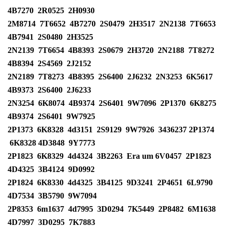
4B7270
2R0525
2H0930
2M8714
7T6652
4B7270
2S0479
2H3517
2N2138
7T6653
4B7941
2S0480
2H3525
2N2139
7T6654
4B8393
2S0679
2H3720
2N2188
7T8272
4B8394
2S4569
2J2152
2N2189
7T8273
4B8395
2S6400
2J6232
2N3253
6K5617
4B9373
2S6400
2J6233
2N3254
6K8074
4B9374
2S6401
9W7096
2P1370
6K8275
4B9374
2S6401
9W7925
2P1373
6K8328
4d3151
2S9129
9W7926
3436237
2P1374
6K8328 4D3848
9Y7773
2P1823
6K8329
4d4324
3B2263
Era um 6V0457
2P1823
4D4325
3B4124
9D0992
2P1824
6K8330
4d4325
3B4125
9D3241
2P4651
6L9790
4D7534
3B5790
9W7094
2P8353
6m1637
4d7995
3D0294
7K5449
2P8482
6M1638
4D7997
3D0295
7K7883