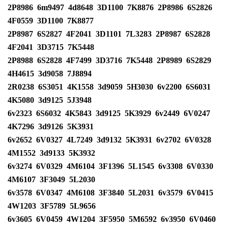
2P8986
6m9497
4d8648
3D1100
7K8876
2P8986
6S2826
4F0559
3D1100
7K8877
2P8987
6S2827
4F2041
3D1101
7L3283
2P8987
6S2828
4F2041
3D3715
7K5448
2P8988
6S2828
4F7499
3D3716
7K5448
2P8989
6S2829
4H4615
3d9058
7J8894
2R0238
6S3051
4K1558
3d9059
5H3030
6v2200
6S6031
4K5080
3d9125
5J3948
6v2323
6S6032
4K5843
3d9125
5K3929
6v2449
6V0247
4K7296
3d9126
5K3931
6v2652
6V0327
4L7249
3d9132
5K3931
6v2702
6V0328
4M1552
3d9133
5K3932
6v3274
6V0329
4M6104
3F1396
5L1545
6v3308
6V0330
4M6107
3F3049
5L2030
6v3578
6V0347
4M6108
3F3840
5L2031
6v3579
6V0415
4W1203
3F5789
5L9656
6v3605
6V0459
4W1204
3F5950
5M6592
6v3950
6V0460