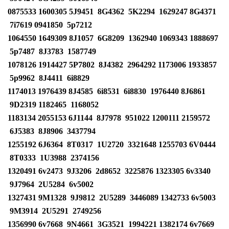
0875533
1600305
5J9451
8G4362
5K2294
1629247
8G4371
7i7619 0941850
5p7212
1064550
1649309
8J1057
6G8209
1362940 1069343
1888697
5p7487
8J3783
1587749
1078126
1914427
5P7802
8J4382
2964292 1173006
1933857
5p9962
8J4411
6i8829
1174013
1976439
8J4585
6i8531
6i8830
1976440
8J6861
9D2319 1182465
1168052
1183134
2055153
6J1144
8J7978
951022 1200111
2159572
6J5383
8J8906
3437794
1255192
6J6364
8T0317
1U2720
3321648 1255703
6V0444
8T0333
1U3988
2374156
1320491
6v2473
9J3206
2d8652
3225876 1323305
6v3340
9J7964
2U5284
6v5002
1327431
9M1328
9J9812
2U5289
3446089 1342733
6v5003
9M3914
2U5291
2749256
1356990
6v7668
9N4661
3G3521
1994221 1382174
6v7669