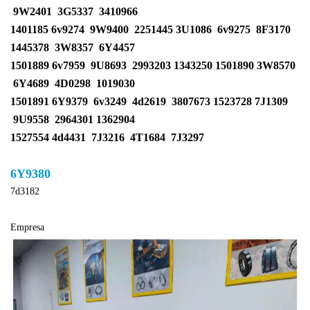
9W2401
3G5337
3410966
1401185
6v9274
9W9400
2251445
3U1086
6v9275
8F3170
1445378
3W8357
6Y4457
1501889
6v7959
9U8693
2993203
1343250 1501890
3W8570
6Y4689
4D0298
1019030
1501891
6Y9379
6v3249
4d2619
3807673 1523728
7J1309
9U9558
2964301
1362904
1527554
4d4431
7J3216
4T1684
7J3297
6Y9380
7d3182
Empresa