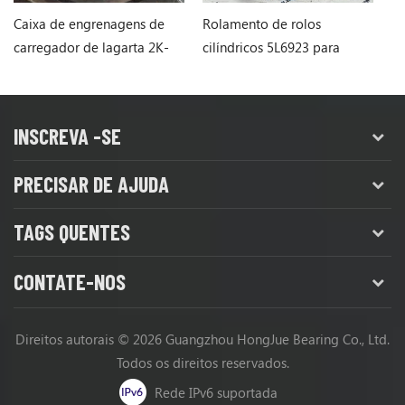
Caixa de engrenagens de
Rolamento de rolos
Ro
carregador de lagarta 2K-
cilíndricos 5L6923 para
l
5066 2K-5066
carregadeira de rodas
p
Caterpillar
INSCREVA -SE
PRECISAR DE AJUDA
TAGS QUENTES
CONTATE-NOS
Direitos autorais © 2026 Guangzhou HongJue Bearing Co., Ltd.
Todos os direitos reservados.
Rede IPv6 suportada