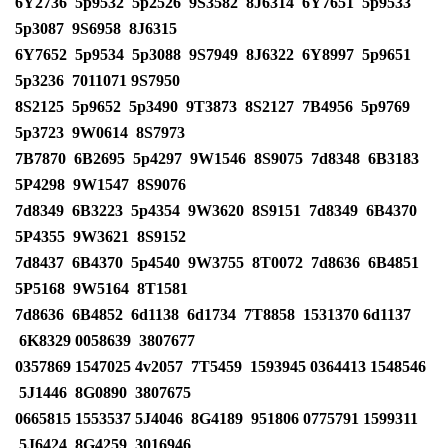
6Y2736
5p9532
5p2526
9S3582
8J6314
6Y7651
5p9533
5p3087
9S6958
8J6315
6Y7652
5p9534
5p3088
9S7949
8J6322
6Y8997
5p9651
5p3236
7011071
9S7950
8S2125
5p9652
5p3490
9T3873
8S2127
7B4956
5p9769
5p3723
9W0614
8S7973
7B7870
6B2695
5p4297
9W1546
8S9075
7d8348
6B3183
5P4298
9W1547
8S9076
7d8349
6B3223
5p4354
9W3620
8S9151
7d8349
6B4370
5P4355
9W3621
8S9152
7d8437
6B4370
5p4540
9W3755
8T0072
7d8636
6B4851
5P5168
9W5164
8T1581
7d8636
6B4852
6d1138
6d1734
7T8858
1531370
6d1137
6K8329 0058639
3807677
0357869
1547025
4v2057
7T5459
1593945 0364413
1548546
5J1446
8G0890
3807675
0665815
1553537
5J4046
8G4189
951806 0775791
1599311
5J6424
8G4259
3016946