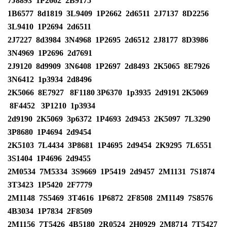
7J8893
1P2662
2B9175
1B6577
8d1819
3L9409
1P2662
2d6511
2J7137
8D2256
3L9410
1P2694
2d6511
2J7227
8d3984
3N4968
1P2695
2d6512
2J8177
8D3986
3N4969
1P2696
2d7691
2J9120
8d9909
3N6408
1P2697
2d8493
2K5065
8E7926
3N6412
1p3934
2d8496
2K5066
8E7927
8F1180 3P6370
1p3935
2d9191
2K5069
8F4452
3P1210
1p3934
2d9190
2K5069
3p6372
1P4693
2d9453
2K5097
7L3290
3P8680
1P4694
2d9454
2K5103
7L4434
3P8681
1P4695
2d9454
2K9295
7L6551
3S1404
1P4696
2d9455
2M0534
7M5334
3S9669
1P5419
2d9457
2M1131
7S1874
3T3423
1P5420
2F7779
2M1148
7S5469
3T4616
1P6872
2F8508
2M1149
7S8576
4B3034
1P7834
2F8509
2M1156
7T5426
4B5180
2R0524
2H0929
2M8714
7T5427