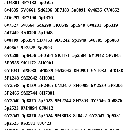
5D4301
3F7182
5p0505
6v4635
6V0661
5d6296
3F7183
5p0891
6v4636
6V0662
5D6297
3F7190
5p1370
6v7527
6v0664
5d6298
3K0649
5p1948
6v8281
5p5319
5d7449
3K6396
5p1948
6v8499
5p5354
5D7453
9D3242
5p1949
6v8795
5p5863
5d9662
9F3825
5p2503
6Y0208
5p6456
5F0584
9K1171
5p2504
6Y0942
5P7843
5F0585
9K1172
8H0901
6Y1031
5P8088
5F0589
9M2042
8H0901
6Y1032
5P8138
5F1248
9M2042
8H0902
6Y2538
5p8139
5F2465
9M2457
8H0985
6Y2539
5P8296
5F2466
9M2744
8H7801
6Y2540
5p8875
5p2523
9M2744
8H7803
6Y2546
5p8876
5p2523
9M4894
8J0412
6Y2547
5p8876
5p2524
9M8013
8J0422
6Y2547
5p9531
5p2525
9S3581
8J0423