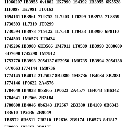
11060207
1B3955
6v1882
1K7990
1S4392
1B3955
6K5528
1110897
1K7991
1T0163
1694161
1B3961
7T9752
1L7203
1T0299
1B3975
7T8859
1730593
1L7319
1T0299
1730594
1B3978
7T9122
1L7518
1T0433
1B3980
6F8110
1744503
1M6573
1T0434
1745296
1B3980
6H3566
1M7911
1T0589
1B3990
2038609
6D7690 1745298
1M7912
1753770
1B3993
2054137
6F2956
1M8735
1B3994
2054138
6V0663 1774144
1M8736
1774145
1B4012
2125027
8B2880
1M8736
1B4034
8B2881
1774146
1P0622
2A4576
1784640
1B4038
8b5965
1P0623
2A4577
1B4043
8B6342
1784641
1P2566
2B3184
1788608
1B4046
8b6343
1P2567
2B3380
1B4109
8B6343
183610
1P2636
2B9049
1B6572
8B6511
7J8210
1P2636
2B9174
1B6573
8d1817