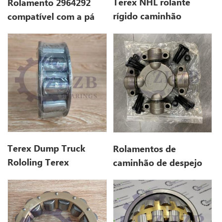
Terex NHL rolante
Rolamento 2964292
rígido caminhão
compatível com a pá
15015363
carregadeira de rodas
CAT 966M
Terex Dump Truck
Rolamentos de
Rololing Terex
caminhão de despejo
15015363 15015363
Volvo VOE11701338
11701338