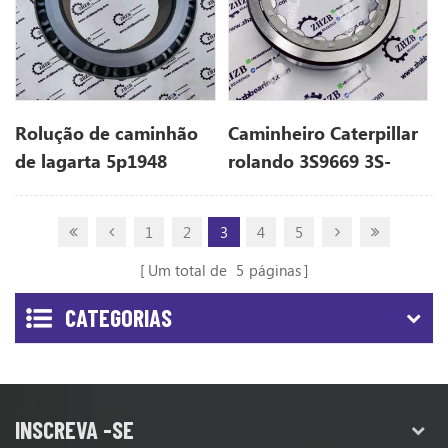
Rolução de caminhão
Caminheiro Caterpillar
de lagarta 5p1948
rolando 3S9669 3S-
5p1949
9669 para D7F
1
2
3
4
5
Um total de
5
páginas
CATEGORIAS
INSCREVA -SE