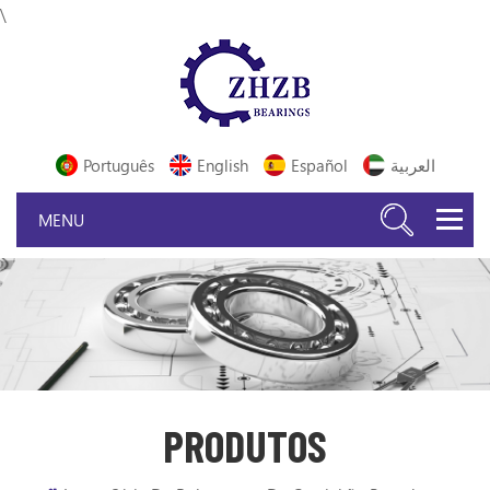
\
Português
English
Español
العربية
PRODUTOS