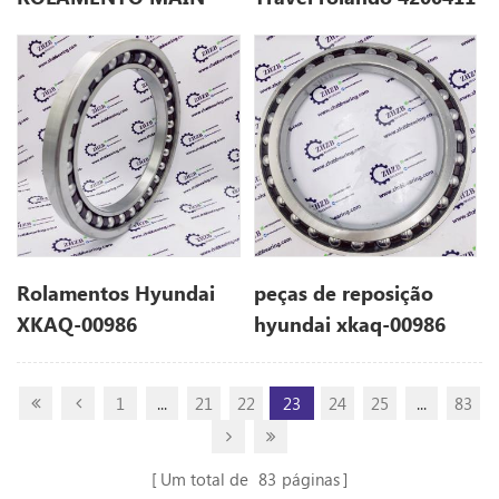
XKAH-00434
Rolamentos Hyundai
peças de reposição
XKAQ-00986
hyundai xkaq-00986
1
...
21
22
23
24
25
...
83
Um total de
83
páginas