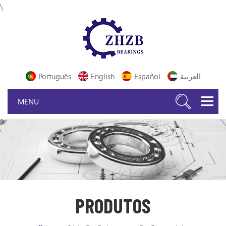
\
Português
English
Español
العربية
PRODUTOS