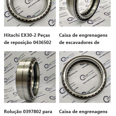
Hitachi EX30-2 Peças
Caixa de engrenagens
de reposição 0436502
de escavadores de
para ZX35U
hitachi rolamento
0397802 para ex55ur-3
Rolução 0397802 para
Caixa de engrenagens