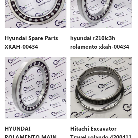
Hyundai Spare Parts
hyundai r210lc3h
XKAH-00434
rolamento xkah-00434
HYUNDAI
Hitachi Excavator
ROLAMENTO MAIN
Travel rolando 4200411