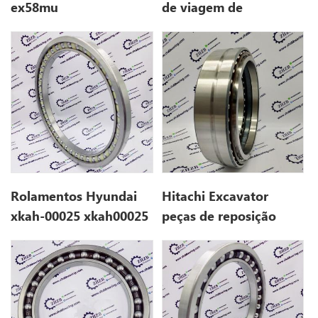
ex58mu
de viagem de
escavadeira rolamento
0397802 para HX120B
Rolamentos Hyundai
Hitachi Excavator
xkah-00025 xkah00025
peças de reposição
0397802 para ex55ur-3