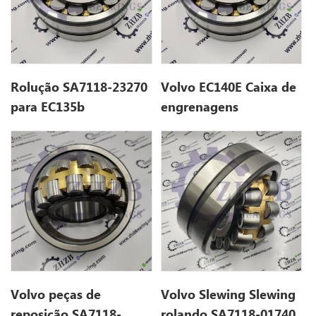
Rolução SA7118-23270
Volvo EC140E Caixa de
para EC135b
engrenagens
SAVELING SA7118-
23270.
Volvo peças de
Volvo Slewing Slewing
reposição SA7118-
rolando SA7118-01740