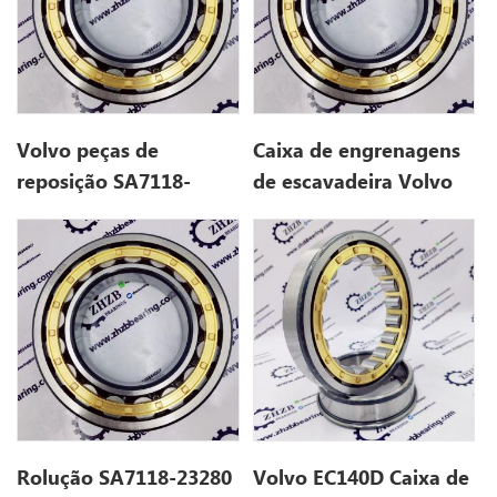
Volvo peças de
Caixa de engrenagens
reposição SA7118-
de escavadeira Volvo
23291 para EC150
rolando SA7118-23280
para EC135b
Rolução SA7118-23280
Volvo EC140D Caixa de