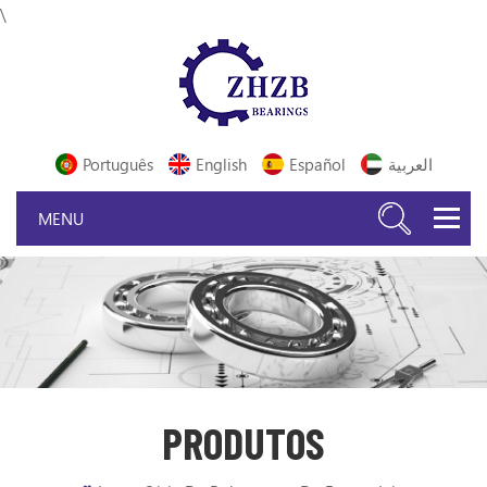
\
Português
English
Español
العربية
PRODUTOS