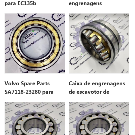
para EC135b
engrenagens
SAVELING SA7118-
23280.
Volvo Spare Parts
Caixa de engrenagens
SA7118-23280 para
de escavotor de
EC135b
escavotor Volvo
SA7118-23270 para
EC135b