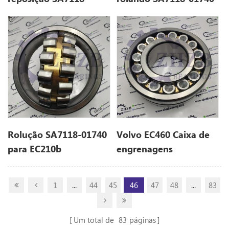
23270 para EC135b
para EC210b
Rolução SA7118-01740
Volvo EC460 Caixa de
para EC210b
engrenagens
SAVELING SA7118-
01740 PARA EC210B
1
...
44
45
46
47
48
...
83
Um total de
83
páginas