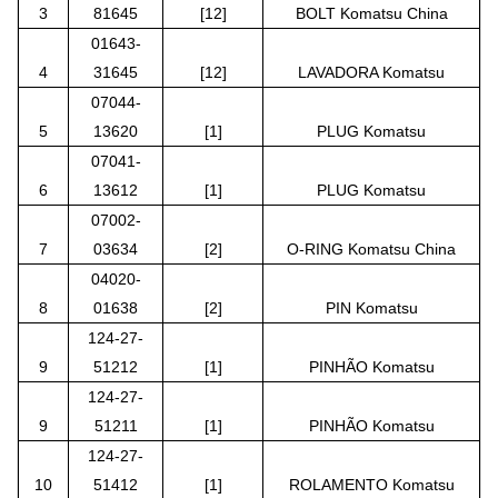
3
81645
[12]
BOLT Komatsu China
01643-
4
31645
[12]
LAVADORA Komatsu
07044-
5
13620
[1]
PLUG Komatsu
07041-
6
13612
[1]
PLUG Komatsu
07002-
7
03634
[2]
O-RING Komatsu China
04020-
8
01638
[2]
PIN Komatsu
124-27-
9
51212
[1]
PINHÃO Komatsu
124-27-
9
51211
[1]
PINHÃO Komatsu
124-27-
10
51412
[1]
ROLAMENTO Komatsu