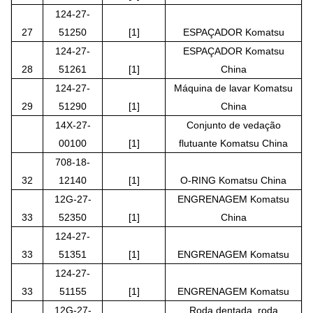
124-27-
27
51250
[1]
ESPAÇADOR Komatsu
124-27-
ESPAÇADOR Komatsu
28
51261
[1]
China
124-27-
Máquina de lavar Komatsu
29
51290
[1]
China
14X-27-
Conjunto de vedação
00100
[1]
flutuante Komatsu China
708-18-
32
12140
[1]
O-RING Komatsu China
12G-27-
ENGRENAGEM Komatsu
33
52350
[1]
China
124-27-
33
51351
[1]
ENGRENAGEM Komatsu
124-27-
33
51155
[1]
ENGRENAGEM Komatsu
12G-27-
Roda dentada, roda