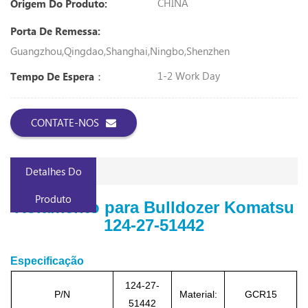
CHINA
Origem Do Produto:
Porta De Remessa:
Guangzhou,Qingdao,Shanghai,Ningbo,Shenzhen
1-2 Work Day
Tempo De Espera：
CONTATE-NOS
Detalhes Do
Produto
Rolamento para Bulldozer Komatsu
124-27-51442
Especificação
124-27-
P/N
Material:
GCR15
51442