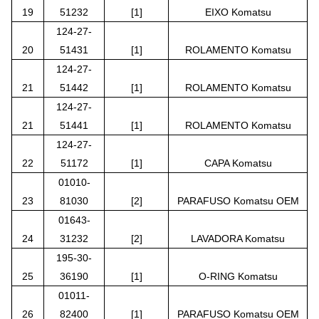
19
51232
[1]
EIXO Komatsu
124-27-
20
51431
[1]
ROLAMENTO Komatsu
124-27-
21
51442
[1]
ROLAMENTO Komatsu
124-27-
21
51441
[1]
ROLAMENTO Komatsu
124-27-
22
51172
[1]
CAPA Komatsu
01010-
23
81030
[2]
PARAFUSO Komatsu OEM
01643-
24
31232
[2]
LAVADORA Komatsu
195-30-
25
36190
[1]
O-RING Komatsu
01011-
26
82400
[1]
PARAFUSO Komatsu OEM