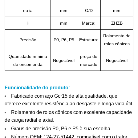
eu ia
mm
O/D
mm
H
mm
Marca:
ZHZB
Rolamento de
Precisão
P0, P6, P5
Estrutura:
rolos cônicos
Quantidade mínima
preço de
Negociável
Negociável
de encomenda
mercado
Funcionalidade do produto:
Fabricado com aço Gcr15 de alta qualidade, que
oferece excelente resistência ao desgaste e longa vida útil.
Rolamento de rolos cônicos com excelente capacidade
de carga radial e axial.
Graus de precisão P0, P6 e P5 à sua escolha.
Número OEM: 124-27-51442, compatível com o trator