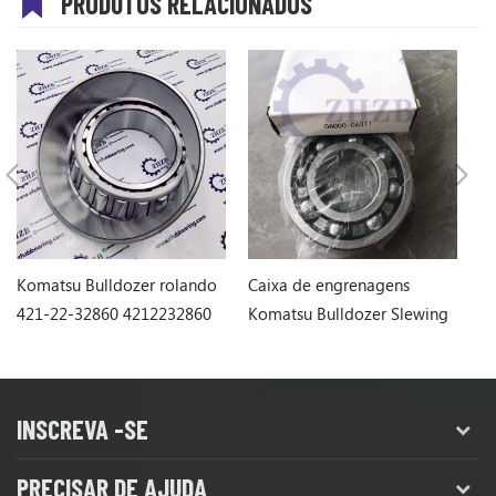
PRODUTOS RELACIONADOS
Komatsu Bulldozer rolando
Caixa de engrenagens
K
421-22-32860 4212232860
Komatsu Bulldozer Slewing
1
Rololing 06000-06311
INSCREVA -SE
PRECISAR DE AJUDA