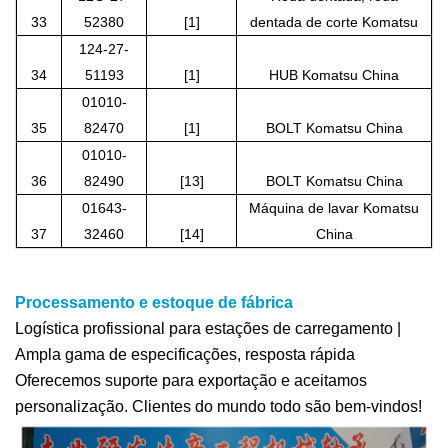
33
52380
[1]
dentada de corte Komatsu
124-27-
34
51193
[1]
HUB Komatsu China
01010-
35
82470
[1]
BOLT Komatsu China
01010-
36
82490
[13]
BOLT Komatsu China
01643-
Máquina de lavar Komatsu
37
32460
[14]
China
Processamento e estoque de fábrica
Logística profissional para estações de carregamento |
Ampla gama de especificações, resposta rápida
Oferecemos suporte para exportação e aceitamos
personalização. Clientes do mundo todo são bem-vindos!