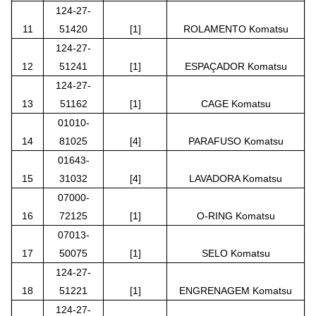
124-27-
11
51420
[1]
ROLAMENTO Komatsu
124-27-
12
51241
[1]
ESPAÇADOR Komatsu
124-27-
13
51162
[1]
CAGE Komatsu
01010-
14
81025
[4]
PARAFUSO Komatsu
01643-
15
31032
[4]
LAVADORA Komatsu
07000-
16
72125
[1]
O-RING Komatsu
07013-
17
50075
[1]
SELO Komatsu
124-27-
18
51221
[1]
ENGRENAGEM Komatsu
124-27-