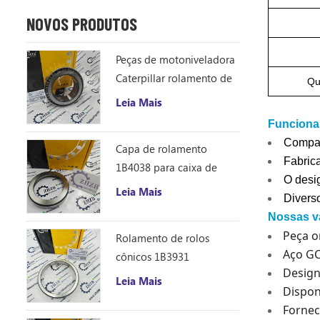
NOVOS PRODUTOS
Peças de motoniveladora
Caterpillar rolamento de
Qu
rolos cônicos 1B4043
Leia Mais
cone de aço para
Funcional
rolamento ZHZB
Compat
Capa de rolamento
Fabric
1B4038 para caixa de
O desig
engrenagens de
Leia Mais
Diverso
acionamento do círculo
Nossas v
da motoniveladora
Peça o
Rolamento de rolos
Aço GC
cônicos 1B3931
Design
compatível com
Leia Mais
Dispon
motoniveladora
Fornec
Caterpillar 12F 14E 120