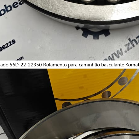
ado 56D-22-22350
Rolamento para caminhão basculante Koma