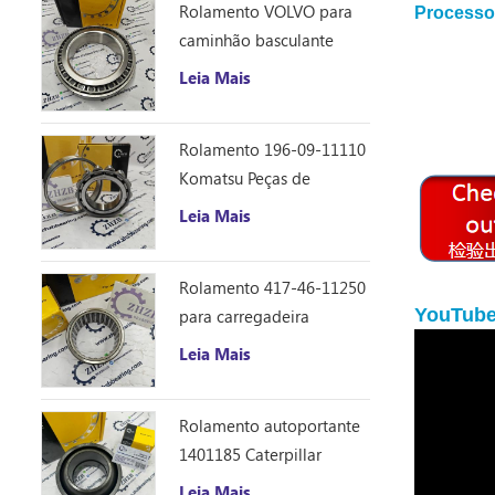
Rolamento VOLVO para
Processo
140B peças de reposição
caminhão basculante
articulado 11035921
Leia Mais
Rolamento 196-09-11110
Komatsu Peças de
Reposição para Trator de
Leia Mais
Esteiras D355C
Rolamento 417-46-11250
YouTub
para carregadeira
Komatsu WA150-6
Leia Mais
Rolamento autoportante
1401185 Caterpillar
Esférico
Leia Mais