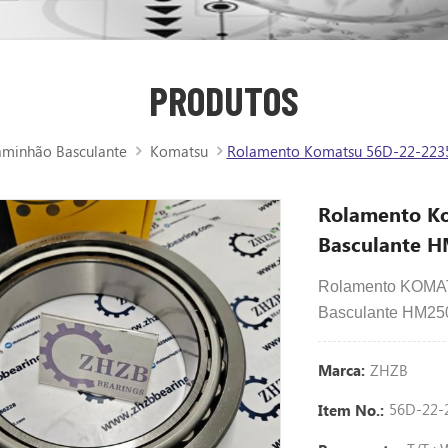
PRODUTOS
aminhão Basculante
Komatsu
Rolamento Komatsu 56D-22-2235
Rolamento K
Basculante 
Rolamento KOMAT
Basculante HM25
ZHZB
Marca:
56D-22-
Item No.: