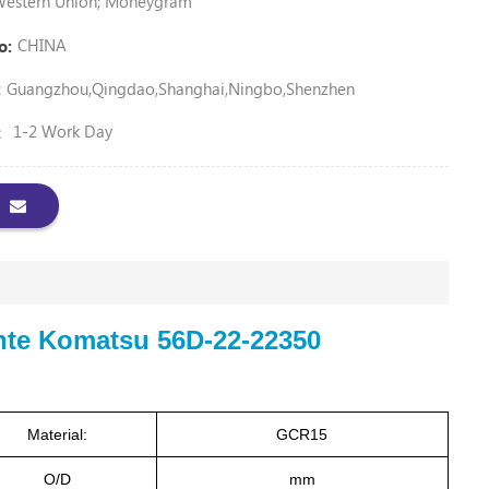
 Western Union; Moneygram
CHINA
o:
Guangzhou,Qingdao,Shanghai,Ningbo,Shenzhen
:
1-2 Work Day
：
nte Komatsu 56D-22-22350
Material:
GCR15
O/D
mm