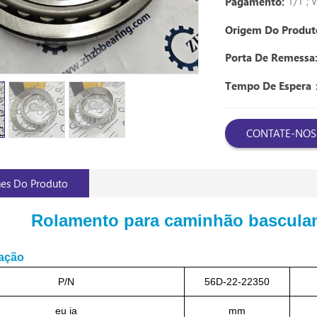
T/T ;
Pagamento:
Origem Do Produt
Porta De Remessa
Tempo De Espera
CONTATE-NOS
hes Do Produto
Rolamento para caminhão bascula
cação
P/N
56D-22-22350
eu ia
mm