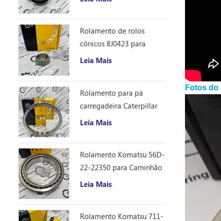
Rolamento de rolos
cônicos 8J0423 para
trator de esteiras
Leia Mais
Caterpillar D10R
Fotos do
Rolamento para pá
carregadeira Caterpillar
8S9076
Leia Mais
Rolamento Komatsu 56D-
22-22350 para Caminhão
Basculante HM250
Leia Mais
Rolamento Komatsu 711-