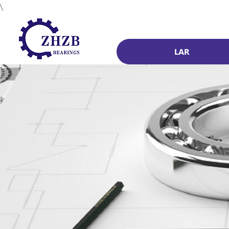
\
LAR