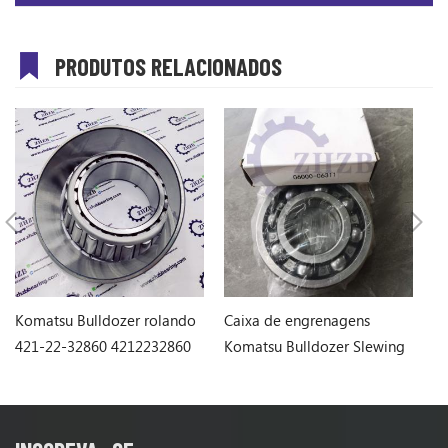
PRODUTOS RELACIONADOS
Komatsu Bulldozer rolando
Caixa de engrenagens
K
421-22-32860 4212232860
Komatsu Bulldozer Slewing
1
Rololing 06000-06311