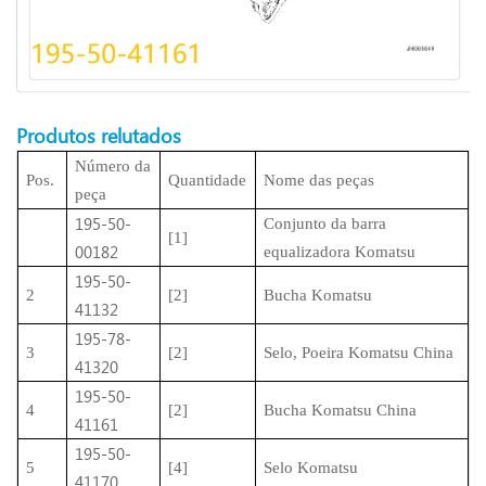
Produtos relutados
Número da
Pos.
Quantidade
Nome das peças
peça
195-50-
Conjunto da barra
[1]
00182
equalizadora Komatsu
195-50-
2
[2]
Bucha Komatsu
41132
195-78-
3
[2]
Selo, Poeira Komatsu China
41320
195-50-
4
[2]
Bucha Komatsu China
41161
195-50-
5
[4]
Selo Komatsu
41170