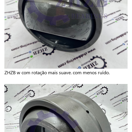
ZHZB w
com rotação mais suave.
com menos ruído.