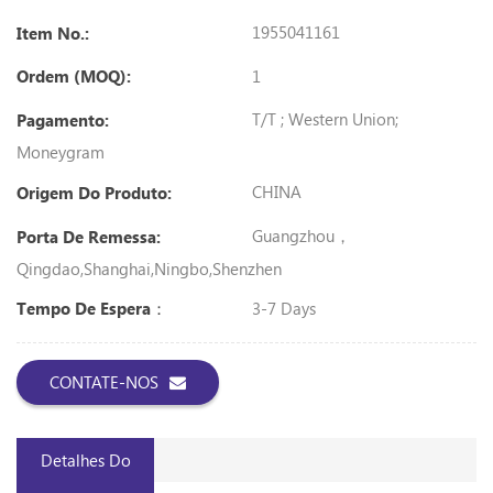
1955041161
Item No.:
1
Ordem (MOQ):
T/T ; Western Union;
Pagamento:
Moneygram
CHINA
Origem Do Produto:
Guangzhou，
Porta De Remessa:
Qingdao,Shanghai,Ningbo,shenzhen
3-7 Days
Tempo De Espera：
CONTATE-NOS
Detalhes Do