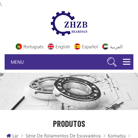
\
Português
English
Español
العربية
PRODUTOS
Lar
Série De Rolamentos De Escavadeira
Komatsu