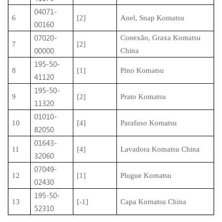
04071-
6
[2]
Anel, Snap Komatsu
00160
07020-
Conexão, Graxa Komatsu
7
[2]
00000
China
195-50-
8
[1]
Pino Komatsu
41120
195-50-
9
[2]
Prato Komatsu
11320
01010-
10
[4]
Parafuso Komatsu
82050
01643-
11
[4]
Lavadora Komatsu China
32060
07049-
12
[1]
Plugue Komatsu
02430
195-50-
13
[-1]
Capa Komatsu China
52310