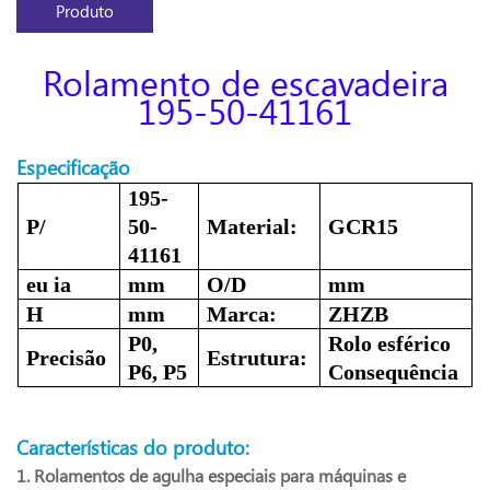
Produto
Rolamento de escavadeira
195-50-41161
Especificação
195-
P/
50-
Material:
GCR15
41161
eu ia
mm
O/D
mm
H
mm
Marca:
ZHZB
P0,
Rolo esférico
Precisão
Estrutura:
P6, P5
Consequência
Características do produto:
1. Rolamentos de agulha especiais para máquinas e