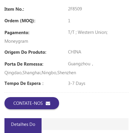
2F8509
Item No.:
1
Ordem (MOQ):
T/T ; Western Union;
Pagamento:
Moneygram
CHINA
Origem Do Produto:
Guangzhou，
Porta De Remessa:
Qingdao,Shanghai,Ningbo,shenzhen
3-7 Days
Tempo De Espera：
CONTATE-NOS
Detalhes Do