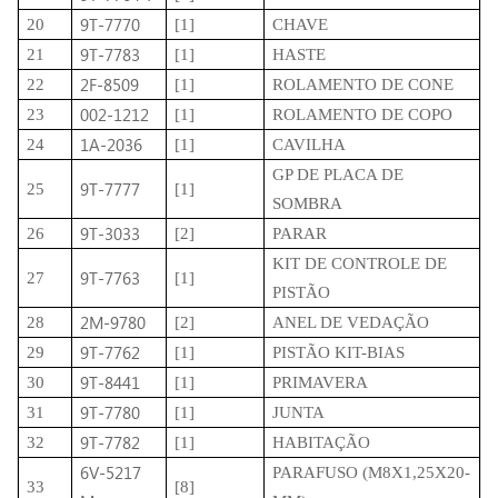
9T-7770
20
[1]
CHAVE
9T-7783
21
[1]
HASTE
2F-8509
22
[1]
ROLAMENTO DE CONE
002-1212
23
[1]
ROLAMENTO DE COPO
1A-2036
24
[1]
CAVILHA
GP DE PLACA DE
9T-7777
25
[1]
SOMBRA
9T-3033
26
[2]
PARAR
KIT DE CONTROLE DE
9T-7763
27
[1]
PISTÃO
2M-9780
28
[2]
ANEL DE VEDAÇÃO
9T-7762
29
[1]
PISTÃO KIT-BIAS
9T-8441
30
[1]
PRIMAVERA
9T-7780
31
[1]
JUNTA
9T-7782
32
[1]
HABITAÇÃO
6V-5217
PARAFUSO (M8X1,25X20-
33
[8]