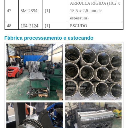
ARRUELA RÍGIDA (10,2 x
5M-2894
47
[1]
18,5 x 2,5 mm de
espessura)
104-3124
48
[1]
ESCUDO
Fábrica
processamento
e estocando