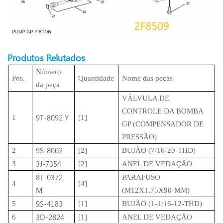
Produtos Relutados
Número
Pos.
Quantidade
Nome das peças
da peça
VÁLVULA DE
CONTROLE DA BOMBA
9T-8092 Y
1
[1]
GP (COMPENSADOR DE
PRESSÃO)
9S-8002
2
[2]
BUJÃO (7/16-20-THD)
3J-7354
3
[2]
ANEL DE VEDAÇÃO
8T-0372
PARAFUSO
4
[4]
M
(M12X1,75X90-MM)
9S-4183
5
[1]
BUJÃO (1-1/16-12-THD)
3D-2824
6
[1]
ANEL DE VEDAÇÃO