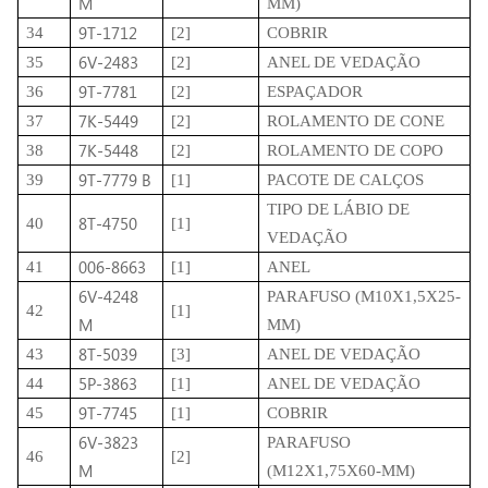
M
MM)
9T-1712
34
[2]
COBRIR
6V-2483
35
[2]
ANEL DE VEDAÇÃO
9T-7781
36
[2]
ESPAÇADOR
7K-5449
37
[2]
ROLAMENTO DE CONE
7K-5448
38
[2]
ROLAMENTO DE COPO
9T-7779 B
39
[1]
PACOTE DE CALÇOS
TIPO DE LÁBIO DE
8T-4750
40
[1]
VEDAÇÃO
006-8663
41
[1]
ANEL
6V-4248
PARAFUSO (M10X1,5X25-
42
[1]
M
MM)
8T-5039
43
[3]
ANEL DE VEDAÇÃO
5P-3863
44
[1]
ANEL DE VEDAÇÃO
9T-7745
45
[1]
COBRIR
6V-3823
PARAFUSO
46
[2]
M
(M12X1,75X60-MM)