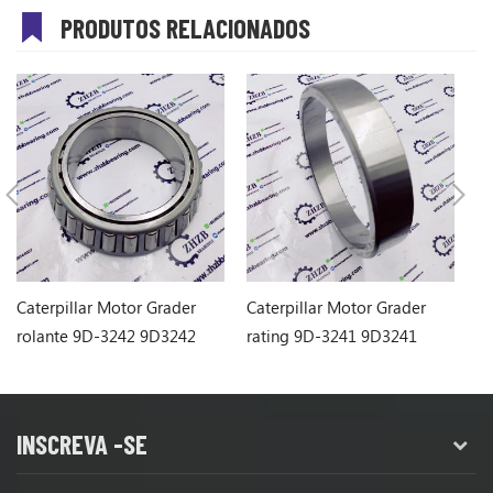
PRODUTOS RELACIONADOS
Caterpillar Motor Grader
Caterpillar Motor Grader
Ca
rolante 9D-3242 9D3242
rating 9D-3241 9D3241
Ro
pa
INSCREVA -SE