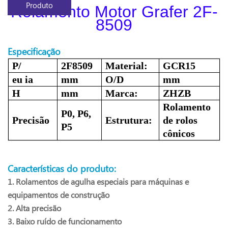
Produto
Rolamento Motor Grafer 2F-
8509
Especificação
P/
2F8509
Material:
GCR15
eu ia
mm
O/D
mm
H
mm
Marca:
ZHZB
Rolamento
P0, P6,
Precisão
Estrutura:
de rolos
P5
cônicos
Características do produto:
1. Rolamentos de agulha especiais para máquinas e
equipamentos de construção
2. Alta precisão
3. Baixo ruído de funcionamento