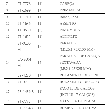
9T-7776
7
[1]
CABEÇA
9T-1699
8
[1]
PRIMAVERA
9T-1710
9
[1]
Bonequinha
9T-1636
10
[1]
ASSENTO
1T-0550
11
[2]
PINO-MOLA
9T-1652
12
[1]
ALFINETE
8T-0106
PARAFUSO
13
[2]
M
(M12X1,75X100-MM)
PARAFUSO DE CABEÇA
5A-3604
14
[4]
SEXTAVADA
M
(M8X1,25X25-MM)
6Y-4280
15
[1]
ROLAMENTO DE CONE
7T-9755
16
[1]
ROLAMENTO DE COPO
PACOTE DE CALÇOS
6E-1436 B
17
[1]
(INCLUI 17 CALÇOS)
9T-7775
18
[1]
VÁLVULA DE PLACA
9T-7764 Y
19
[1]
BOMBA GP ROTATIVA