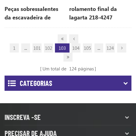
Peças sobressalentes
rolamento final da
da escavadeira de
lagarta 218-4247
lagarta 1R-5838
2184247 para cat312d
1R5838 para 312
1
...
101
102
103
104
105
...
124
Um total de
124
páginas
CATEGORIAS
INSCREVA -SE
PRECISAR DE AJUDA