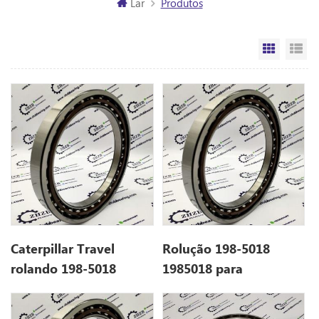
Lar
Produtos
Vista da
Vi
Caterpillar Travel
Rolução 198-5018
rolando 198-5018
1985018 para
1985018 para 306
Caterpillar 305cr