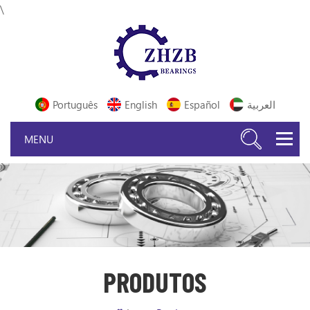
\
Português
English
Español
العربية
PRODUTOS