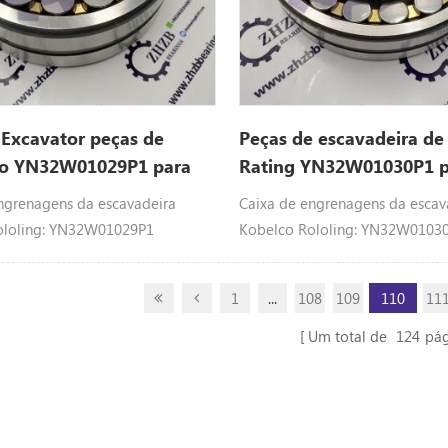
Excavator peças de
Peças de escavadeira de
ão YN32W01029P1 para
Rating YN32W01030P1 p
SK210-9
ngrenagens da escavadeira
Caixa de engrenagens da escav
ololing: YN32W01029P1
Kobelco Rololing: YN32W0103
9P1 Peças de Kobelco com
YN32W01029P1 Peças de Kobe
 esféricos ajustar: SK200, 230SR-
rolamentos esféricos ajustar: S
1
...
108
109
110
11
, SK210-9, SK200LC-6, ED195-8,
3, SK200LC, SK210-9, SK200LC-
, SK210D-8, SK200SRLC-1S,
SK235SRLC, SK210D-8, SK200SR
Um total de
124
pág
SK200SRLC, SK210LC-6E,
SK210LC, SK200SRLC, SK210LC-
 SK200LC-6ES, SK200SR, 200-8, .
SK210LC-8, SK200LC-6ES, SK200S