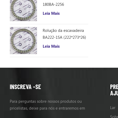
180BA-2256
(180*225*21,5)
Leia Mais
Rolução da escavadeira
BA222-1SA (222*273*26)
Leia Mais
INSCREVA -SE
PRE
AJ
Para perguntas sobre nossos produtos ou
Lar
pricelistas, deixe para nós e entraremos em
contato dentro de 24 horas.
Sob