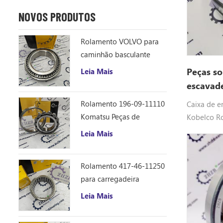
NOVOS PRODUTOS
Rolamento VOLVO para
caminhão basculante
articulado 11035921
Peças so
Leia Mais
escavad
YX32W00
Rolamento 196-09-11110
Caixa de e
Komatsu Peças de
Kobelco R
Reposição para Trator de
YX32W000
Leia Mais
Esteiras D355C
ROLAMENTO
SK135SR-1
Rolamento 417-46-11250
SK135SRLC
para carregadeira
ED150-1E, 
Komatsu WA150-6
Leia Mais