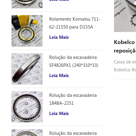
Rolamento Komatsu 711-
62-21550 para D155A
Leia Mais
Kobelco 
reposiç
Rolução da escavadeira
SK210D
Caixa de e
SF4826PX1 (240*310*33)
Kobelco R
Leia Mais
YN32W0102
rolamentos
3, SK200LC
Rolução da escavadeira
SK235SRLC
184BA-2251
SK210LC, 
(184*226*21.5)
Leia Mais
SK210LC-8,
Rolução da escavadeira