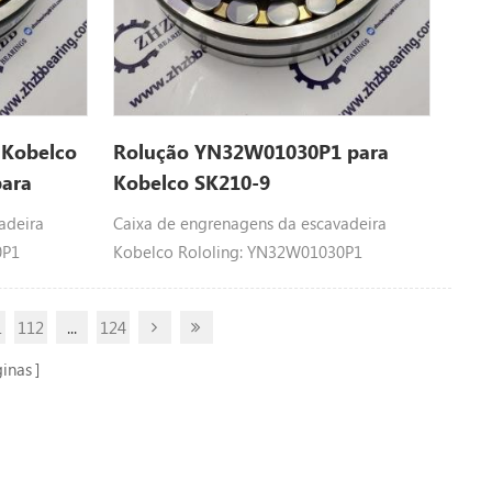
 Kobelco
Rolução YN32W01030P1 para
ara
Kobelco SK210-9
adeira
Caixa de engrenagens da escavadeira
0P1
Kobelco Rololing: YN32W01030P1
lco com
YN32W01029P1 Peças de Kobelco com
K200, 230SR-
rolamentos esféricos ajustar: SK200, 230SR-
1
112
...
124
6, ED195-8,
3, SK200LC, SK210-9, SK200LC-6, ED195-8,
LC-1S,
SK235SRLC, SK210D-8, SK200SRLC-1S,
inas
6E,
SK210LC, SK200SRLC, SK210LC-6E,
R, 200-8, .
SK210LC-8, SK200LC-6ES, SK200SR, 200-8, .