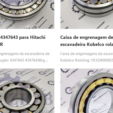
4347643 para Hitachi
Caixa de engrenagem d
SR
escavadeira Kobelco rol
YX32W00002S401 para 
ngrenagens da escavadeira de
Caixa de engrenagens da escav
lução: 4347643 4347643Brg .;
Kobelco Rololing: YX32W0000
ças de Hitachi ï¼ajustar .
YX32W00002S401 ROLAMENTO
ROLAMENTO KOBELCO ajustar:
SK135SR-1E, SK135SRL, SK135S
SK135SRLC, SK135SRLC-1E, 140
ED150-1E, ED160, SK115SRDZ, 