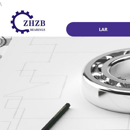
\
LAR