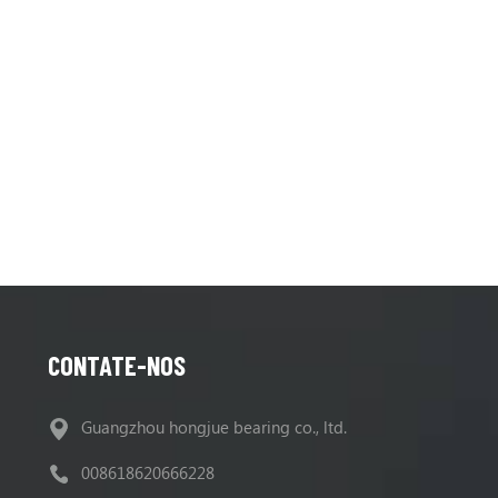
CONTATE-NOS
Guangzhou hongjue bearing co., ltd.
008618620666228