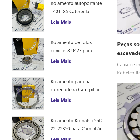
Rolamento autoportante
1401185 Caterpillar
Esférico
Leia Mais
Rolamento de rolos
Peças so
cônicos 8J0423 para
escavad
trator de esteiras
YX32W00
Leia Mais
Caixa de e
Caterpillar D10R
Kobelco R
YX32W0000
Rolamento para pá
rolantes a
carregadeira Caterpillar
SK135SRL,
8S9076
Leia Mais
SK135SRLC-
ED160, SK1
Rolamento Komatsu 56D-
22-22350 para Caminhão
Basculante HM250
Leia Mais