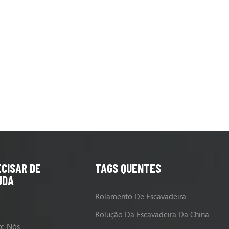
CISAR DE
TAGS QUENTES
UDA
Rolamento De Escavadeira
Rolução Da Escavadeira Da China
re Nós