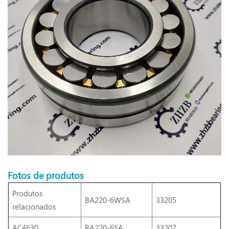
Fotos de produtos
Produtos
BA220-6WSA
33205
relacionados
AC4630
BA220-6SA
33207