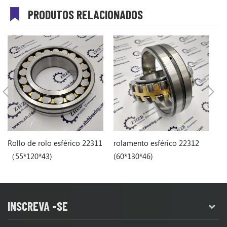
PRODUTOS RELACIONADOS
Rollo de rolo esférico 22311
rolamento esférico 22312
ro
（55*120*43)
(60*130*46)
(6
INSCREVA -SE