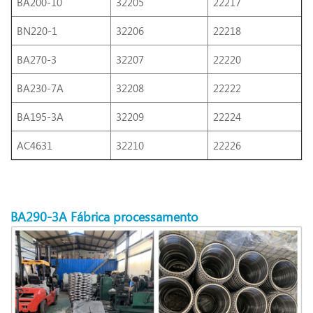
BA200-10
32205
22217
BN220-1
32206
22218
BA270-3
32207
22220
BA230-7A
32208
22222
BA195-3A
32209
22224
AC4631
32210
22226
BA290-3A
Fábrica
processamento