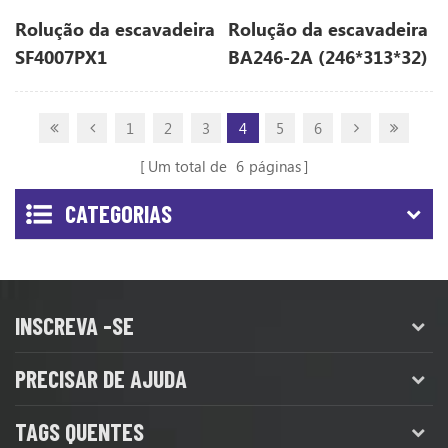
Rolução da escavadeira
Rolução da escavadeira
SF4007PX1
BA246-2A (246*313*32)
(200*250*25)
1
2
3
4
5
6
Um total de
6
páginas
CATEGORIAS
INSCREVA -SE
PRECISAR DE AJUDA
TAGS QUENTES