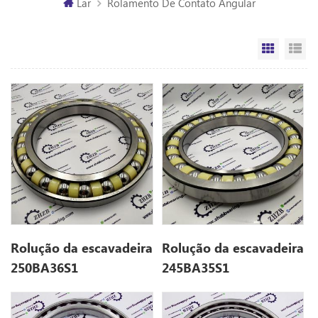
Lar
Rolamento De Contato Angular
Vista da
Vi
Rolução da escavadeira
Rolução da escavadeira
250BA36S1
245BA35S1
(250*360*44)
(245*355*44)