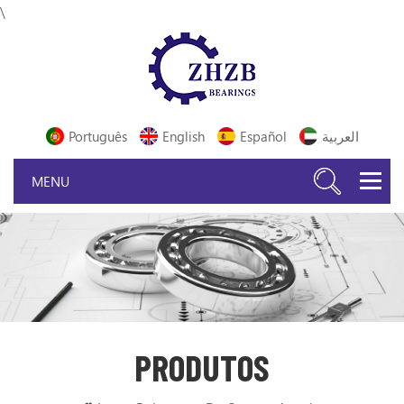
\
Português
English
Español
العربية
PRODUTOS